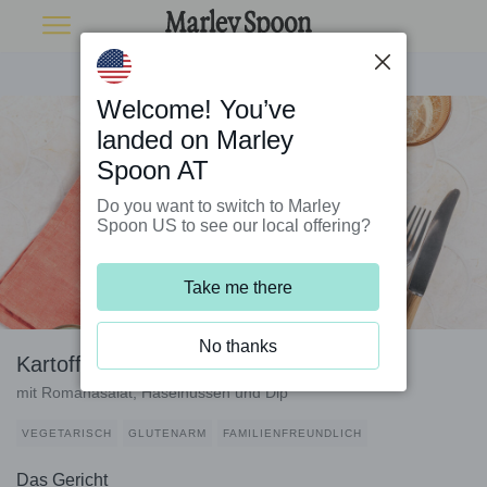
Welcome! You’ve
landed on Marley
Spoon AT
Do you want to switch to Marley
Spoon US to see our local offering?
Take me there
No thanks
Kartoffeln à la Hasselbacken
mit Romanasalat, Haselnüssen und Dip
VEGETARISCH
GLUTENARM
FAMILIENFREUNDLICH
Das Gericht