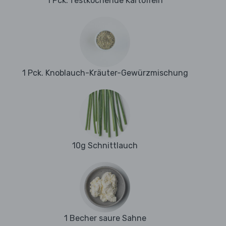
1 Pck. festkochende Kartoffeln
1 Pck. Knoblauch-Kräuter-Gewürzmischung
10g Schnittlauch
1 Becher saure Sahne