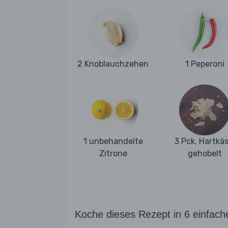
2 Knoblauchzehen
1 Peperoni
1 unbehandelte
3 Pck. Hartkäs
Zitrone
gehobelt
Koche dieses Rezept in 6 einfach