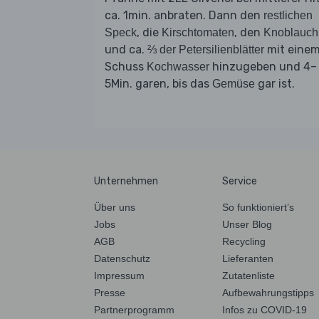
ca. 1min. anbraten. Dann den
restlichen
, die
, den
Speck
Kirschtomaten
Knoblauch
und ca.
mit eine
⅔ der Petersilienblätter
Schuss
hinzugeben und 4–
Kochwasser
5Min. garen, bis das
gar ist.
Gemüse
Unternehmen
Service
Über uns
So funktioniert’s
Jobs
Unser Blog
AGB
Recycling
Datenschutz
Lieferanten
Impressum
Zutatenliste
Presse
Aufbewahrungstipps
Partnerprogramm
Infos zu COVID-19