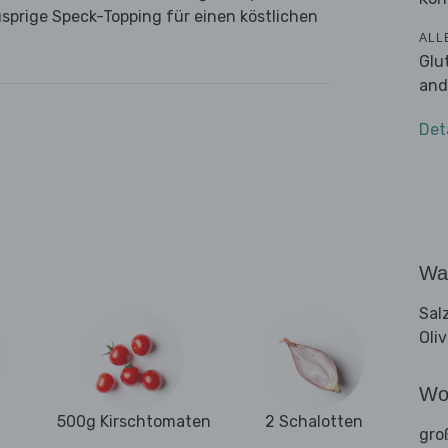
sprige Speck-Topping für einen köstlichen
ALL
Glu
and
Det
Wa
Sal
Oli
Wo
500g Kirschtomaten
2 Schalotten
gro