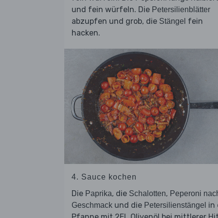
und fein würfeln. Die
Petersilienblätter
abzupfen und grob, die
fein
Stängel
hacken.
4. Sauce kochen
Die
, die
,
Paprika
Schalotten
Peperoni nac
und die
in 
Geschmack
Petersilienstängel
Pfanne mit 2EL Olivenöl bei mittlerer Hi