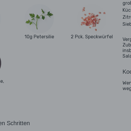
gro
Küc
Zit
Sie
10g Petersilie
2 Pck. Speckwürfel
Ver
Zub
ins
Sal
Koc
e,
Wen
weg
en Schritten