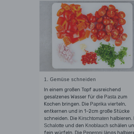
1. Gemüse schneiden
In einem großen Topf ausreichend
gesalzenes Wasser für die
zum
Pasta
Kochen bringen. Die
vierteln,
Paprika
entkernen und in 1–2cm große Stücke
schneiden. Die
halbieren. 
Kirschtomaten
und den
schälen u
Schalotte
Knoblauch
fein würfeln. Die
längs halbier
Peperoni