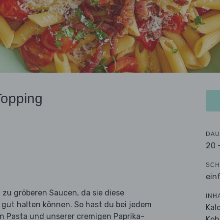
Topping
DAU
20 
SCH
ein
zu gröberen Saucen, da sie diese
INH
 gut halten können. So hast du bei jedem
Kal
en Pasta und unserer cremigen Paprika-
Koh