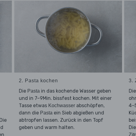
2. Pasta kochen
3.
Die
in das kochende Wasser geben
Di
Pasta
und in 7–9Min. bissfest kochen. Mit einer
ohn
Tasse etwas
abschöpfen,
4–5
Kochwasser
dann die
ein Sieb abgießen und
Kü
Pasta
Die
abtropfen lassen. Zurück in den Topf
bei
nd
geben und warm halten.
Di
en
Zit