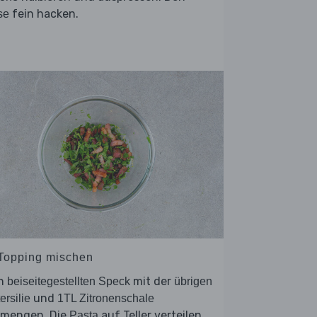
fein hacken.
se
 Topping mischen
n
mit der
beiseitegestellten Speck
übrigen
und
ersilie
1TL Zitronenschale
rmengen. Die
auf Teller verteilen,
Pasta