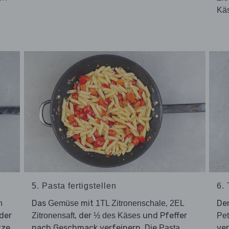
Kä
5. Pasta fertigstellen
6.
Das
mit
,
De
h
Gemüse
1TL Zitronenschale
2EL
der
, der
und Pfeffer
Zitronensaft
½ des Käses
Pet
tze
nach Geschmack verfeinern. Die
ve
Pasta