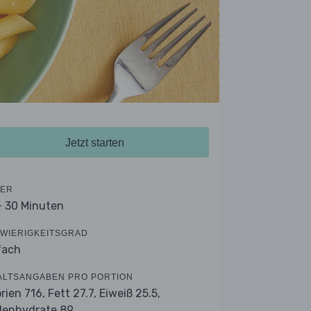
Jetzt starten
ER
- 30 Minuten
WIERIGKEITSGRAD
fach
ALTSANGABEN PRO PORTION
orien 716,
Fett 27.7,
Eiweiß 25.5,
lenhydrate 89