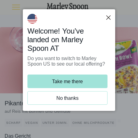
Welcome! You’ve
landed on Marley
Spoon AT
Do you want to switch to Marley
Spoon US to see our local offering?
Take me there
No thanks
Pikanter Tofu koreanische Art
auf Reis mit Bohnen und Gemüse
SCHARF
VEGAN
UNTER 30MIN.
OHNE MILCHPRODUKTE
Das Gericht