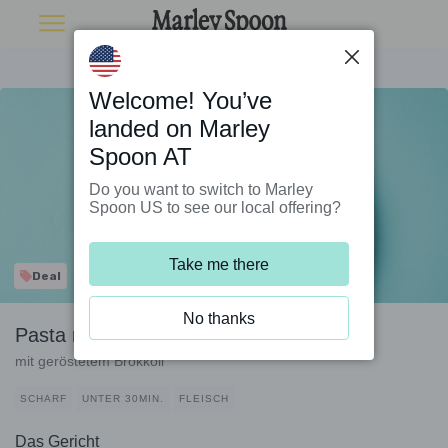
Welcome! You’ve
landed on Marley
Spoon AT
Do you want to switch to Marley
Spoon US to see our local offering?
Take me there
Deal
No thanks
Pasta mit Speck in Chili-Zitronen-Sauce
mit geröstetem Brokkoli
SCHARF
UNTER 30MIN.
FLEISCH
Das Gericht