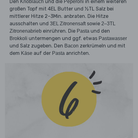
Den
und die
in einem weiteren
Knoblauch
Peperoni
großen Topf mit 4EL Butter und ½TL Salz bei
mittlerer Hitze 2–3Min. anbraten. Die Hitze
ausschalten und
sowie
3EL Zitronensaft
2–3TL
einrühren. Die
und den
Zitronenabrieb
Pasta
untermengen und ggf. etwas
Brokkoli
Pastawasser
und Salz zugeben. Den
zerkrümeln und mit
Bacon
dem
auf der
anrichten.
Käse
Pasta