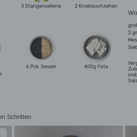
3 Stangensellerie
2 Knoblauchzehen
Wo
gro
2 g
Mes
Sie
Ver
6 Pck. Sesam
400g Feta
Zub
k
ins
Sal
en Schritten