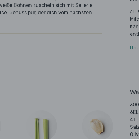
eiße Bohnen kuscheln sich mit Sellerie
ALL
uce. Genuss pur, der dich vom nächsten
Mil
Kan
ent
Det
Wa
300
6EL
4TL
Sal
Oli