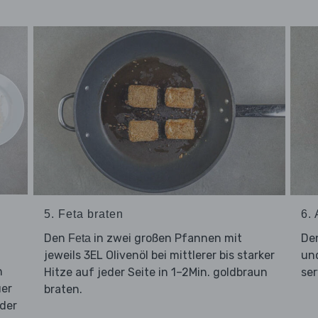
5. Feta braten
6.
m
Den
in zwei großen Pfannen mit
De
Feta
jeweils 3EL Olivenöl bei mittlerer bis starker
un
n
Hitze auf jeder Seite in 1–2Min. goldbraun
ser
uer
braten.
 der