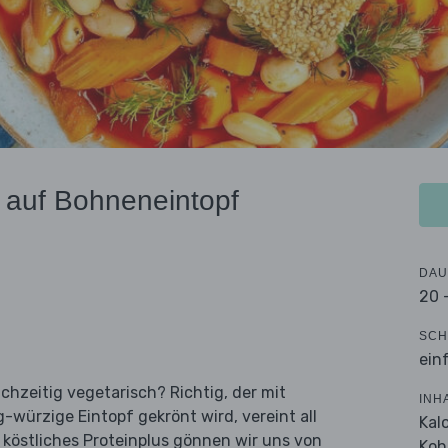
 auf Bohneneintopf
DAU
20 
SCH
ein
chzeitig vegetarisch? Richtig, der mit
INH
-würzige Eintopf gekrönt wird, vereint all
Kal
 köstliches Proteinplus gönnen wir uns von
Koh