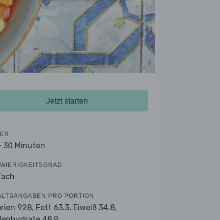
Jetzt starten
ER
- 30 Minuten
WIERIGKEITSGRAD
fach
ALTSANGABEN PRO PORTION
orien 928,
Fett 63.3,
Eiweiß 34.8,
lenhydrate 48.9