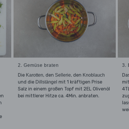
2. Gemüse braten
3.
Die
, den
, den
Da
Karotten
Sellerie
Knoblauch
und die
mit 1 kräftigen Prise
mit
Dillstängel
Salz in einem großen Topf mit 2EL Olivenöl
4T
en
bei mittlerer Hitze ca. 4Min. anbraten.
zug
n
la
wei
e