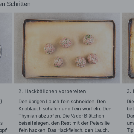
en Schritten
2. Hackbällchen vorbereiten
3.
)
Den
fein schneiden. Den
Di
übrigen Lauch
schälen und fein würfeln. Den
bet
Knoblauch
abzupfen. Die
Dan
Thymian
½ der Blättchen
beiseitelegen, den Rest mit der
um
es
Petersilie
opf
fein hacken. Das
, den
,
Hackfleisch
Lauch
Tip