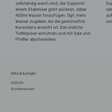
vollständig weich sind, die
mit
Suppe
Su
einem Stabmixer glatt pürieren, dabei
ode
400ml Wasser hinzufügen. Ggf. mehr
au
Wasser zugeben, bis die gewünschte
un
Konsistenz erreicht ist. Das
restliche
einrühren und mit Salz und
Trüffelpulver
Pfeffer abschmecken.
Hilfe & Kontakt
DSGVO
Kundenservice