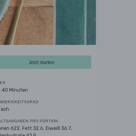
Jetzt starten
ER
- 40 Minuten
WIERIGKEITSGRAD
fach
ALTSANGABEN PRO PORTION
orien 622,
Fett 32.6,
Eiweiß 36.7,
lenhydrate 42.9