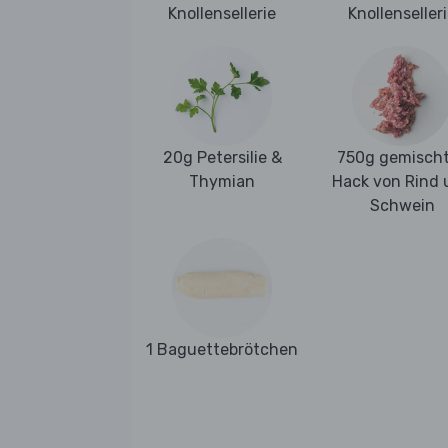
Knollensellerie
Knollenseller
20g Petersilie &
750g gemisch
Thymian
Hack von Rind 
Schwein
1 Baguettebrötchen