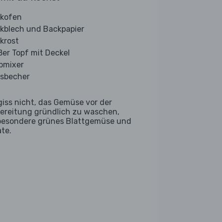
kofen
kblech und Backpapier
krost
ßer Topf mit Deckel
bmixer
sbecher
giss nicht, das Gemüse vor der
ereitung gründlich zu waschen,
besondere grünes Blattgemüse und
ate.