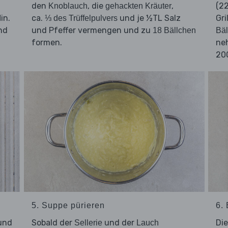
den
, die
,
(2
Knoblauch
gehackten Kräuter
in.
ca.
und je ½TL Salz
Gri
⅓ des Trüffelpulvers
nd
und Pfeffer vermengen und zu
18 Bällchen
Bäl
formen.
ne
200
5. Suppe pürieren
6.
und
Sobald der
und der
Di
Sellerie
Lauch