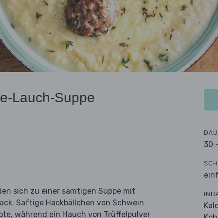
rie-Lauch-Suppe
DAU
30 
SCH
ein
nden sich zu einer samtigen Suppe mit
INH
k. Saftige Hackbällchen von Schwein
Kal
Note, während ein Hauch von Trüffelpulver
Koh