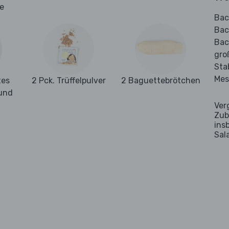
ie
Bac
Bac
Bac
gro
Sta
Mes
tes
2 Pck. Trüffelpulver
2 Baguettebrötchen
und
Ver
Zub
ins
Sal