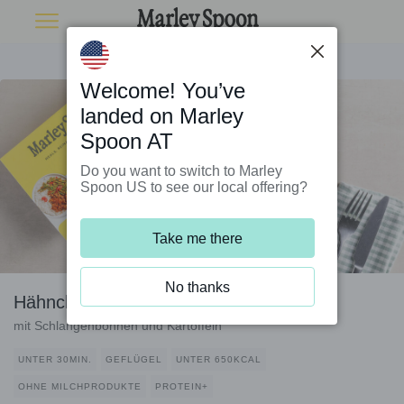
Welcome! You’ve
landed on Marley
Spoon AT
Do you want to switch to Marley
Spoon US to see our local offering?
Take me there
No thanks
Hähnchen-Masala Surinam-Style
mit Schlangenbohnen und Kartoffeln
UNTER 30MIN.
GEFLÜGEL
UNTER 650KCAL
OHNE MILCHPRODUKTE
PROTEIN+