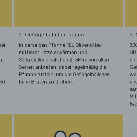
2. Geflügelbällchen braten
3.
bei
In derselben Pfanne 1EL Olivenöl bei
300
mittlerer Hitze erwärmen und
Hit
n.
2–3Min. von allen
ein
300g Geflügelbällchen
Seiten anbraten, dabei regelmäßig die
Gef
Pfanne rütteln, um die
wen
Geflügelbällchen
ckt
beim Braten zu drehen.
ab
sa
Mi
Bas