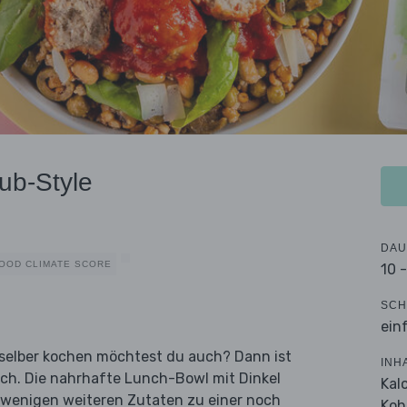
ub-Style
DAU
OOD CLIMATE SCORE
10 
SCH
ein
n selber kochen möchtest du auch? Dann ist
INH
ich. Die nahrhafte Lunch-Bowl mit Dinkel
Kal
 wenigen weiteren Zutaten zu einer noch
Koh