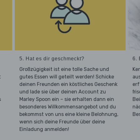
5. Hat es dir geschmeckt?
6. 
Großzügigkeit ist eine tolle Sache und
Ken
t
gutes Essen will geteilt werden! Schicke
aus
deinen Freunden ein köstliches Geschenk
erf
und lade sie über deinen Account zu
fri
s
Marley Spoon ein – sie erhalten dann ein
Bei
besonderes Willkommensangebot und du
nä
bekommst von uns eine kleine Belohnung,
Be
wenn sich deine Freunde über deine
Einladung anmelden!