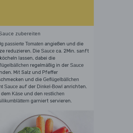
 Sauce zubereiten
angießen und die
g passierte Tomaten
ze reduzieren. Die
ca. 2Min. sanft
Sauce
köcheln lassen, dabei die
regelmäßig in der
lügelbällchen
Sauce
den. Mit Salz und Pfeffer
schmecken und die
Geflügelbällchen
auf der
anrichten.
mt Sauce
Dinkel-Bowl
t dem
und den
Käse
restlichen
garniert servieren.
ilikumblättern