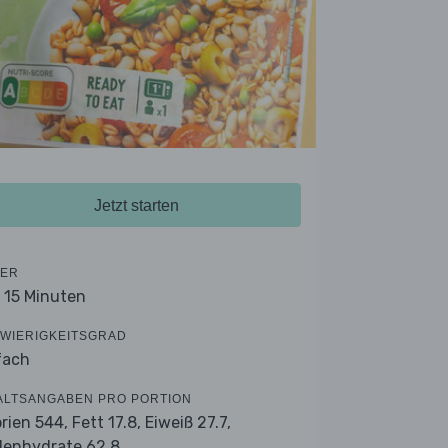
Jetzt starten
ER
- 15 Minuten
WIERIGKEITSGRAD
fach
ALTSANGABEN PRO PORTION
orien 544,
Fett 17.8,
Eiweiß 27.7,
lenhydrate 62.8