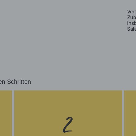
Ver
Zub
ins
Sal
en Schritten