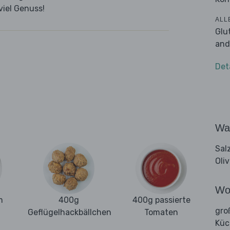
viel Genuss!
ALL
Glu
and
Det
Wa
Sal
Oli
Wo
m
400g
400g passierte
gro
Geflügelhackbällchen
Tomaten
Kü