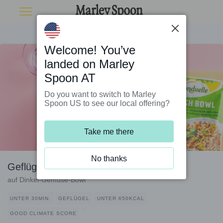
Welcome! You’ve
landed on Marley
Spoon AT
Do you want to switch to Marley
Spoon US to see our local offering?
Take me there
No thanks
Geflügelhackbällchen Sub-Style
auf Dinkel-Gemüse-Bowl
UNTER 30MIN.
GEFLÜGEL
UNTER 650KCAL
GOOD CLIMATE SCORE