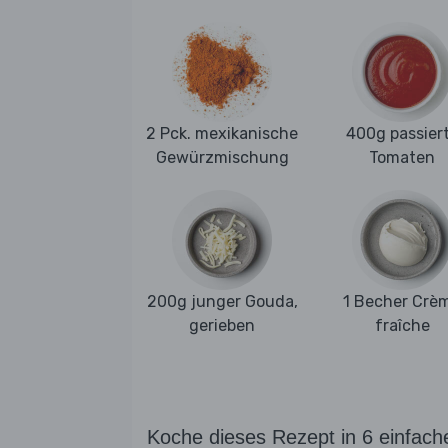
2 Pck. mexikanische
400g passier
Gewürzmischung
Tomaten
200g junger Gouda,
1 Becher Crè
gerieben
fraîche
Koche dieses Rezept in 6 einfach