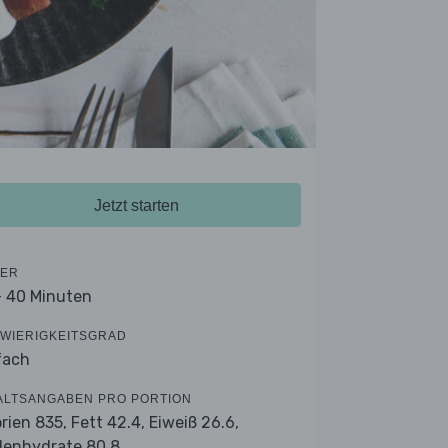
Jetzt starten
ER
- 40 Minuten
WIERIGKEITSGRAD
fach
ALTSANGABEN PRO PORTION
orien 835,
Fett 42.4,
Eiweiß 26.6,
lenhydrate 80.8