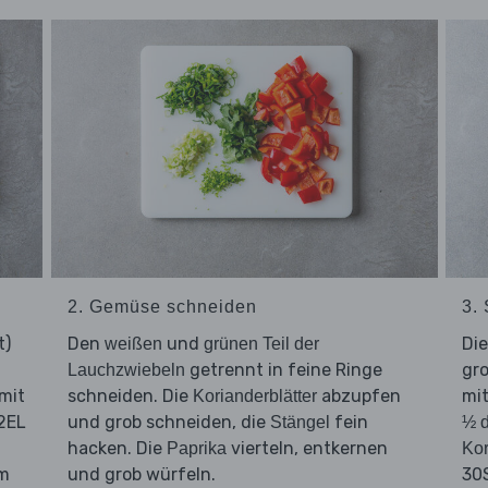
2. Gemüse schneiden
3.
t)
Den
und
Di
weißen
grünen Teil der
getrennt in feine Ringe
gro
Lauchzwiebeln
mit
schneiden. Die
abzupfen
mit
Korianderblätter
2EL
und grob schneiden, die
fein
Stängel
½ 
hacken. Die
vierteln, entkernen
Paprika
Kor
im
und grob würfeln.
30S