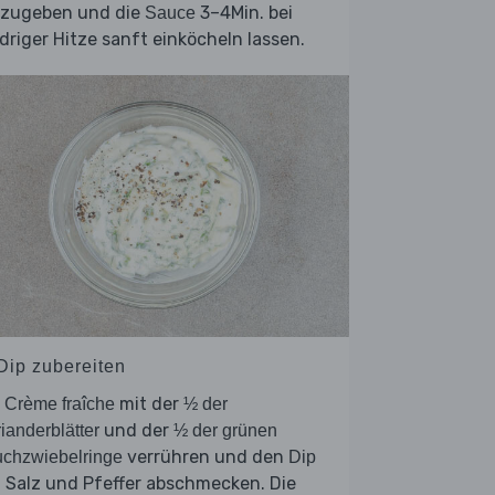
nzugeben und die
3–4Min. bei
Sauce
driger Hitze sanft einköcheln lassen.
 Dip zubereiten
e
mit der
Crème fraîche
½ der
und der
ianderblätter
½ der grünen
verrühren und den
chzwiebelringe
Dip
 Salz und Pfeffer abschmecken. Die