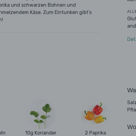
Paprika und schwarzen Bohnen und
ALL
chmelzendem Käse. Zum Eintunken gibt’s
Glu
h!
and
Det
Wa
Sal
Pfl
Wo
eln
10g Koriander
2 Paprika