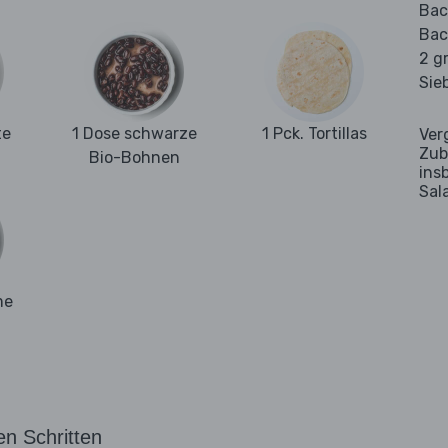
Bac
Bac
2 g
Sie
te
1 Dose schwarze
1 Pck. Tortillas
Ver
Zub
Bio-Bohnen
ins
Sal
me
en Schritten