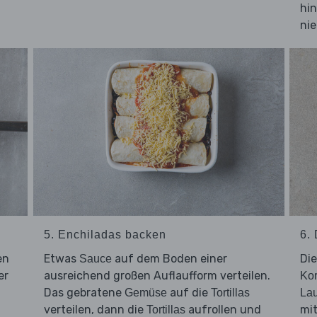
hi
nie
5. Enchiladas backen
6.
en
Etwas
auf dem Boden einer
Di
Sauce
er
ausreichend großen Auflaufform verteilen.
Kor
Das gebratene
auf die
Gemüse
Tortillas
Lau
verteilen, dann die
aufrollen und
mit
Tortillas