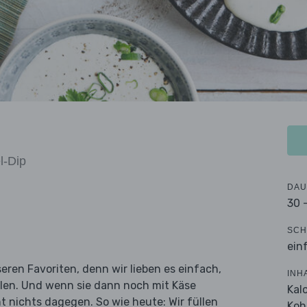
l-Dip
DAU
30 
SCH
ein
ren Favoriten, denn wir lieben es einfach,
INH
rollen. Und wenn sie dann noch mit Käse
Kal
t nichts dagegen. So wie heute: Wir füllen
Koh