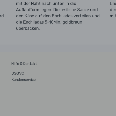
mit der Naht nach unten in die
Enc
Auflaufform legen. Die
und
de
restliche Sauce
nd
den
auf den
verteilen und
mi
Käse
Enchiladas
die
5–10Min. goldbraun
Enchiladas
überbacken.
Hilfe & Kontakt
DSGVO
Kundenservice