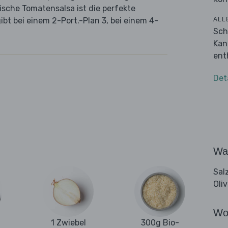
ische Tomatensalsa ist die perfekte
ALL
bt bei einem 2-Port.-Plan 3, bei einem 4-
Sch
Kan
ent
Det
Wa
Sal
Oli
Wo
1 Zwiebel
300g Bio-