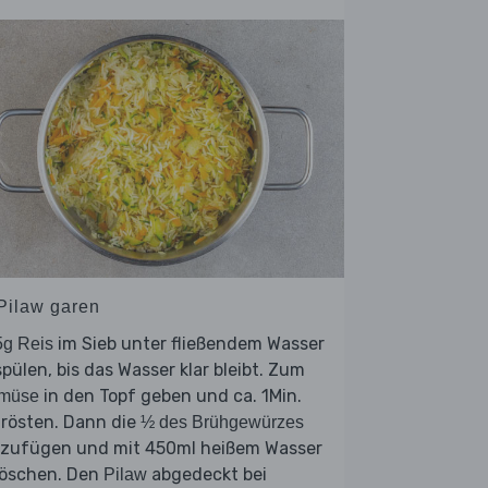
 Pilaw garen
im Sieb unter fließendem Wasser
5g Reis
pülen, bis das Wasser klar bleibt. Zum
in den Topf geben und ca. 1Min.
müse
trösten. Dann die
½ des Brühgewürzes
nzufügen und mit 450ml heißem Wasser
löschen. Den
abgedeckt bei
Pilaw