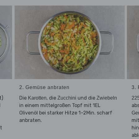
2. Gemüse anbraten
3.
t)
Die
, die
und die
Karotten
Zucchini
Zwiebeln
22
d
in einem mittelgroßen Topf mit 1EL
abs
Olivenöl bei starker Hitze 1–2Min. scharf
Ge
anbraten.
mi
t
hi
ab