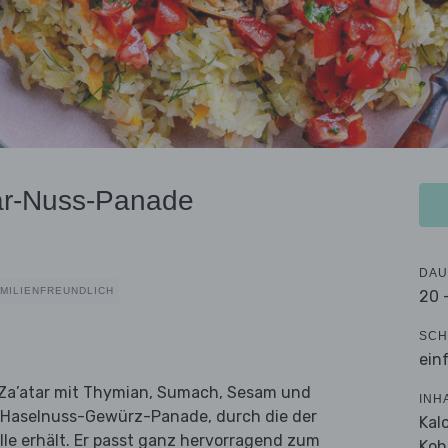
tar-Nuss-Panade
DAU
AMILIENFREUNDLICH
20 
SCH
ein
Za’atar mit Thymian, Sumach, Sesam und
INH
der Haselnuss-Gewürz-Panade, durch die der
Kal
le erhält. Er passt ganz hervorragend zum
Koh