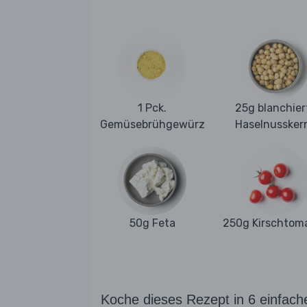
1 Pck.
25g blanchier
Gemüsebrühgewürz
Haselnussker
50g Feta
250g Kirschtom
Koche dieses Rezept in 6 einfach