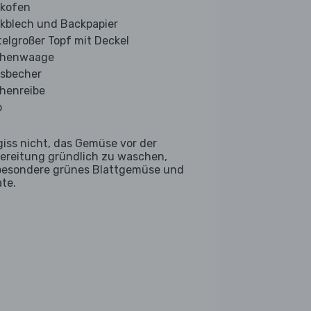
kofen
kblech und Backpapier
telgroßer Topf mit Deckel
chenwaage
sbecher
henreibe
b
giss nicht, das Gemüse vor der
ereitung gründlich zu waschen,
besondere grünes Blattgemüse und
ate.