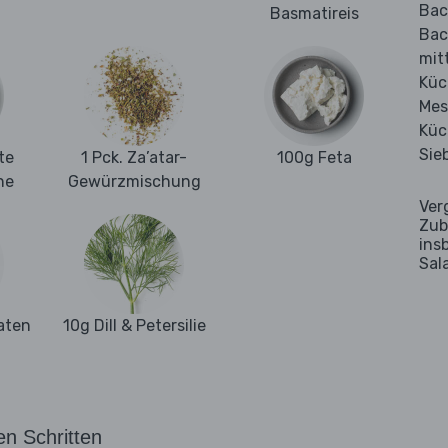
Bac
Basmatireis
Bac
mit
Kü
Mes
Küc
Sie
te
1 Pck. Za’atar-
100g Feta
ne
Gewürzmischung
Ver
Zub
ins
Sal
aten
10g Dill & Petersilie
en Schritten