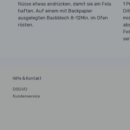
etwas andrücken, damit sie am
1 P
Nüsse
Feta
haften. Auf einem mit Backpapier
Dill
ausgelegten Backblech 8–12Min. im Ofen
mi
rösten.
ab
Fet
ser
Hilfe & Kontakt
DSGVO
Kundenservice