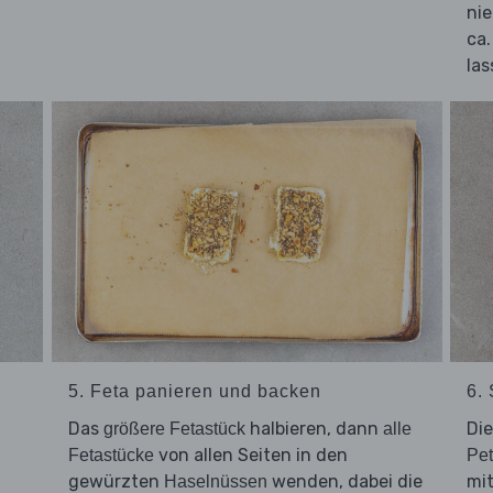
nie
ca
las
5. Feta panieren und backen
6.
Das
halbieren, dann
Di
größere Fetastück
alle
von allen Seiten in den
Fetastücke
Pet
gewürzten
wenden, dabei die
mi
Haselnüssen