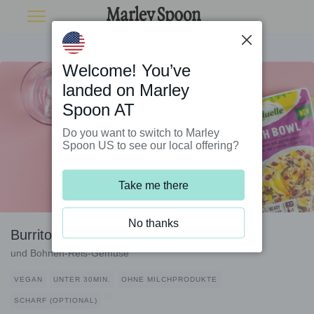
Welcome! You’ve
landed on Marley
Spoon AT
Do you want to switch to Marley
Spoon US to see our local offering?
Take me there
No thanks
Burritos mit Schawarma-Pilzen
und Bohnen-Reis-Gemüse
VEGAN
UNTER 30MIN.
OHNE MILCHPRODUKTE
SCHARF (OPTIONAL)