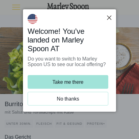
Welcome! You’ve
landed on Marley
Spoon AT
Do you want to switch to Marley
Spoon US to see our local offering?
Take me there
No thanks
Burrito Bowl mit Bio-Rind und Bohnen
mit Salsa und Tortillachips mit Käse
UNTER 30MIN.
FLEISCH
FIT & GESUND
PROTEIN+
Das Gericht