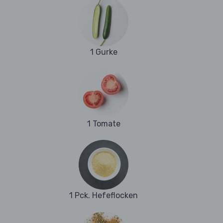
1 Gurke
1 Tomate
1 Pck. Hefeflocken