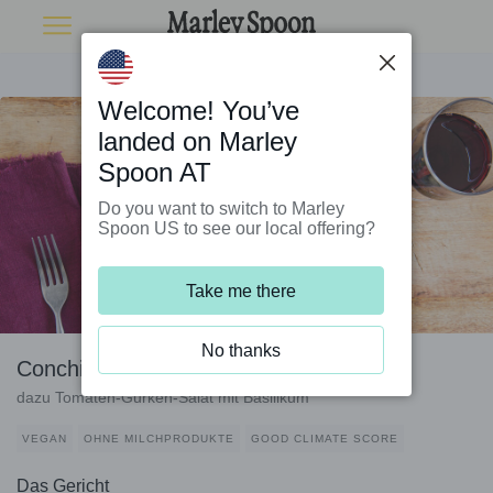
Welcome! You’ve
landed on Marley
Spoon AT
Do you want to switch to Marley
Spoon US to see our local offering?
Take me there
No thanks
Conchiglie mit Cashew-Mais-Sauce
dazu Tomaten-Gurken-Salat mit Basilikum
VEGAN
OHNE MILCHPRODUKTE
GOOD CLIMATE SCORE
Das Gericht