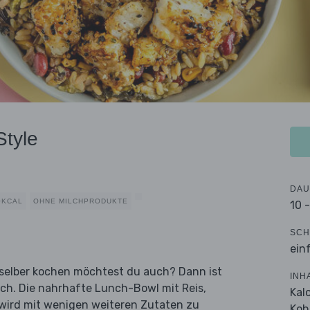
Style
DAU
0KCAL
OHNE MILCHPRODUKTE
10 
SCH
ein
n selber kochen möchtest du auch? Dann ist
INH
ich. Die nahrhafte Lunch-Bowl mit Reis,
Kal
wird mit wenigen weiteren Zutaten zu
Koh