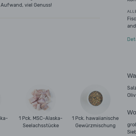
g Aufwand, viel Genuss!
ALL
Fis
and
Det
Wa
Sal
Oli
Wo
ska-
1 Pck. MSC-Alaska-
1 Pck. hawaiianische
gro
Seelachsstücke
Gewürzmischung
Sie