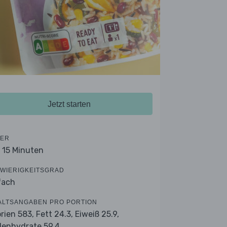
Jetzt starten
ER
- 15 Minuten
WIERIGKEITSGRAD
fach
ALTSANGABEN PRO PORTION
orien 583,
Fett 24.3,
Eiweiß 25.9,
lenhydrate 59.4