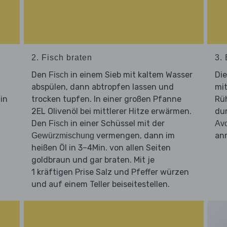
2. Fisch braten
3.
Den
in einem Sieb mit kaltem Wasser
Di
Fisch
abspülen, dann abtropfen lassen und
mit
in
trocken tupfen. In einer großen Pfanne
Rüh
2EL Olivenöl bei mittlerer Hitze erwärmen.
du
Den
in einer Schüssel mit der
Fisch
Av
vermengen, dann im
anr
Gewürzmischung
heißen Öl in 3–4Min. von allen Seiten
goldbraun und gar braten. Mit je
1 kräftigen Prise Salz und Pfeffer würzen
und auf einem Teller beiseitestellen.