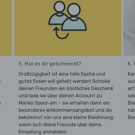
5. Hat es dir geschmeckt?
6. 
Großzügigkeit ist eine tolle Sache und
Ken
t
gutes Essen will geteilt werden! Schicke
aus
deinen Freunden ein köstliches Geschenk
er
und lade sie über deinen Account zu
od
s
Marley Spoon ein – sie erhalten dann ein
Bei
besonderes Willkommensangebot und du
nä
bekommst von uns eine kleine Belohnung,
Be
wenn sich deine Freunde über deine
Einladung anmelden!