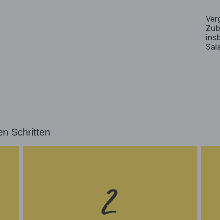
Ver
Zub
ins
Sal
en Schritten