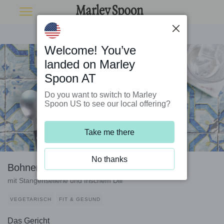
Welcome! You’ve
landed on Marley
Spoon AT
Do you want to switch to Marley
Spoon US to see our local offering?
Take me there
No thanks
Bohneneintopf mit Sesam-Knusperfeta
mit Stangensellerie und frischem Dill
VEGETARISCH
FIT & GESUND
Das Gericht