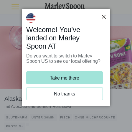
Welcome! You’ve
landed on Marley
Spoon AT
Do you want to switch to Marley
Spoon US to see our local offering?
Take me there
No thanks
Alaska-Seelachs Poké-Style
mit Avocado und Bohnen-Reis-Bowl
GLUTENARM
UNTER 30MIN.
FISCH
OHNE MILCHPRODUKTE
PROTEIN+