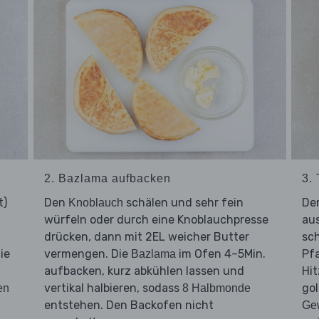
2. Bazlama aufbacken
3. 
t)
Den
schälen und sehr fein
De
Knoblauch
würfeln oder durch eine Knoblauchpresse
aus
drücken, dann mit 2EL weicher Butter
sc
ie
vermengen. Die
im Ofen 4–5Min.
Pfa
Bazlama
aufbacken, kurz abkühlen lassen und
Hit
vertikal halbieren, sodass
gol
en
8 Halbmonde
entstehen. Den Backofen nicht
Ge