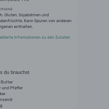
ERGENE
ch, Gluten, Sojabohnen und
alenfrüchte. Kann Spuren von anderen
ergenen enthalten.
aillierte Informationen zu den Zutaten
s du brauchst
 Butter
z und Pfeffer
ker
anzenöl
ig