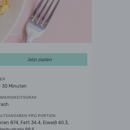
Jetzt starten
ER
- 30 Minuten
WIERIGKEITSGRAD
fach
ALTSANGABEN PRO PORTION
orien 874,
Fett 34.4,
Eiweiß 40.3,
lenhydrate 99.5