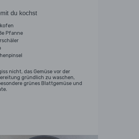
mit du kochst
kofen
ße Pfanne
rschäler
b
henpinsel
giss nicht, das Gemüse vor der
ereitung gründlich zu waschen,
besondere grünes Blattgemüse und
ate.