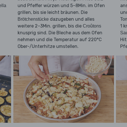
und Pfeffer würzen und 5–8Min. im Ofen
an
lla
.
grillen, bis sie leicht bräunen. Die
und
dazugeben und alles
Brötchenstücke
To
weitere 2–3Min. grillen, bis die
1 k
Croûtons
knusprig sind. Die Bleche aus dem Ofen
Sa
n
nehmen und die Temperatur auf 220°C
Hit
Ober-/Unterhitze umstellen.
Pf