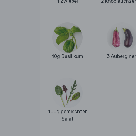
1 Zwiebel
2 Knoblauchze
10g Basilikum
3 Aubergine
100g gemischter
Salat