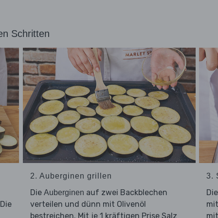
en Schritten
2. Auberginen grillen
3.
Die
auf zwei Backblechen
Di
Auberginen
 Die
verteilen und dünn mit Olivenöl
mit
bestreichen. Mit je 1 kräftigen Prise Salz
mit