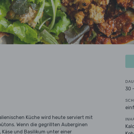
DAU
30 
SCH
ein
alienischen Küche wird heute serviert mit
INH
oûtons. Wenn die gegrillten Auberginen
Kal
 Käse und Basilikum unter einer
Koh