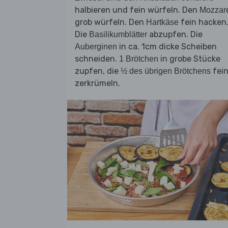
halbieren und fein würfeln. Den
Mozzare
grob würfeln. Den
fein hacken
Hartkäse
Die
abzupfen. Die
Basilikumblätter
in ca. 1cm dicke Scheiben
Auberginen
schneiden.
in grobe Stücke
1 Brötchen
zupfen, die
fei
½ des übrigen Brötchens
zerkrümeln.