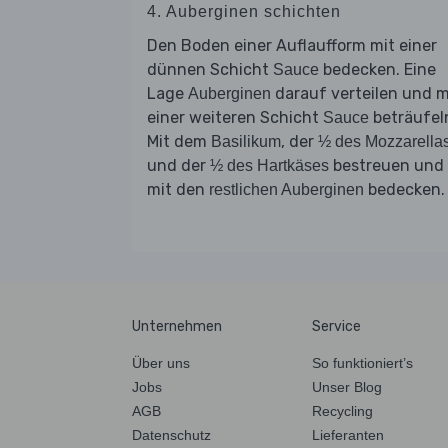
4. Auberginen schichten
Den Boden einer Auflaufform mit einer
dünnen Schicht
bedecken. Eine
Sauce
Lage
darauf verteilen und m
Auberginen
einer weiteren Schicht
beträufel
Sauce
Mit dem
, der
Basilikum
½ des Mozzarella
und der
bestreuen und
½ des Hartkäses
mit den
bedecken.
restlichen Auberginen
Unternehmen
Service
Über uns
So funktioniert’s
Jobs
Unser Blog
AGB
Recycling
Datenschutz
Lieferanten