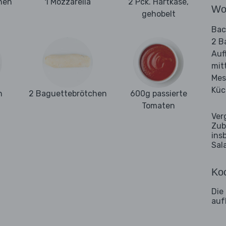
hen
1 Mozzarella
2 Pck. Hartkäse,
Wo
gehobelt
Bac
2 B
Auf
mit
Mes
Küc
n
2 Baguettebrötchen
600g passierte
Tomaten
Ver
Zub
ins
Sal
Koc
Die
auf