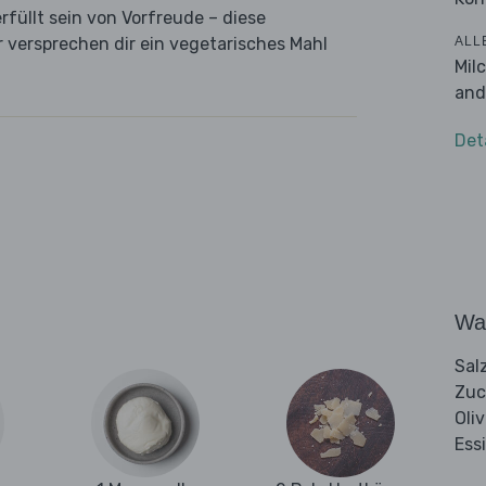
füllt sein von Vorfreude – diese
ALL
r versprechen dir ein vegetarisches Mahl
Mil
and
Det
Wa
Sal
Zuc
Oli
Ess