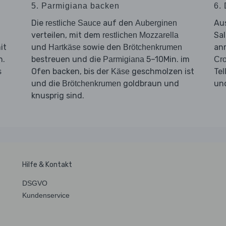
5. Parmigiana backen
6.
Die
auf den
Aus
restliche Sauce
Auberginen
verteilen, mit dem
Sal
restlichen Mozzarella
it
und
sowie den
an
Hartkäse
Brötchenkrumen
n.
bestreuen und die
5–10Min. im
Parmigiana
Cr
Ofen backen, bis der
geschmolzen ist
Tel
s
Käse
und die
goldbraun und
und
Brötchenkrumen
knusprig sind.
Hilfe & Kontakt
DSGVO
Kundenservice