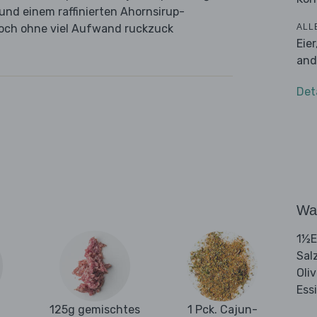
und einem raffinierten Ahornsirup-
ALL
noch ohne viel Aufwand ruckzuck
Eie
and
Det
Wa
1½E
Sal
Oli
Ess
125g gemischtes
1 Pck. Cajun-