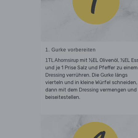
1. Gurke vorbereiten
mit ½EL Olivenöl, ½EL Es
1TL Ahornsirup
und je 1 Prise Salz und Pfeffer zu einem
verrühren. Die
längs
Dressing
Gurke
vierteln und in kleine Würfel schneiden,
dann mit dem
vermengen und
Dressing
beiseitestellen.