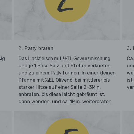
2. Patty braten
3.
sig
Das
mit
Ca
Hackfleisch
½TL Gewürzmischung
und je 1 Prise Salz und Pfeffer verkneten
und
und zu einem
formen. In einer kleinen
wei
Patty
Pfanne mit ½EL Olivenöl bei mittlerer bis
ist
starker Hitze auf einer Seite 2–3Min.
ve
anbraten, bis diese leicht gebräunt ist,
dann wenden, und ca. 1Min. weiterbraten.