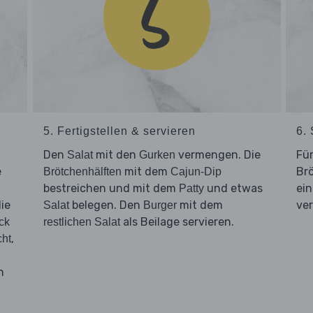
5. Fertigstellen & servieren
6.
Den
mit den
vermengen. Die
Für
Salat
Gurken
e
mit dem
Br
Brötchenhälften
Cajun-Dip
bestreichen und mit dem
und etwas
ein
Patty
ie
belegen. Den
mit dem
ver
Salat
Burger
als Beilage servieren.
ck
restlichen Salat
,
cht
n