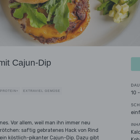
mit Cajun-Dip
DAU
PROTEIN+
EXTRAVIEL GEMÜSE
10 
SCH
ein
nes. Vor allem, weil man ihn immer neu
INH
rötchen: saftig gebratenes Hack von Rind
Kal
in köstlich-pikanter Cajun-Dip. Dazu gibt
Koh