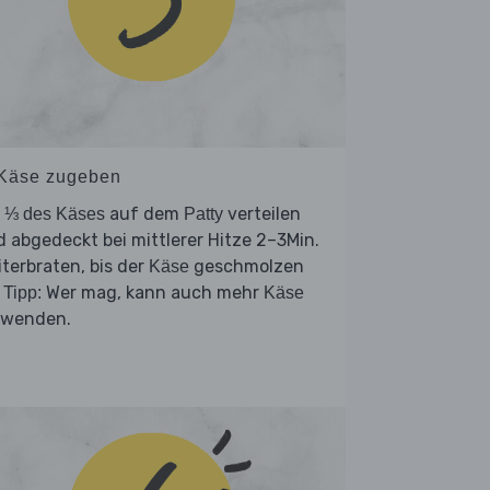
 Käse zugeben
.
auf dem
verteilen
⅓ des Käses
Patty
 abgedeckt bei mittlerer Hitze 2–3Min.
terbraten, bis der
geschmolzen
Käse
.
Wer mag, kann auch mehr
Tipp:
Käse
rwenden.