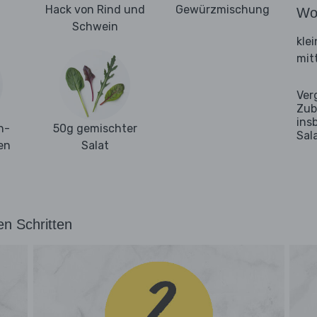
Hack von Rind und
Gewürzmischung
Wo
Schwein
kle
mit
Ver
Zub
ins
n-
50g gemischter
Sal
en
Salat
en Schritten