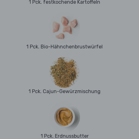
1 Pck. festkochende Kartoffeln
1 Pck. Bio-Hähnchenbrustwürfel
1 Pck. Cajun-Gewürzmischung
1 Pck. Erdnussbutter