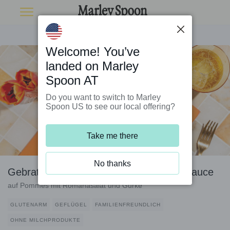
Welcome! You’ve
landed on Marley
Spoon AT
Do you want to switch to Marley
Spoon US to see our local offering?
Take me there
No thanks
Gebratenes Bio-Hähnchen mit Erdnusssauce
auf Pommes mit Romanasalat und Gurke
GLUTENARM
GEFLÜGEL
FAMILIENFREUNDLICH
OHNE MILCHPRODUKTE