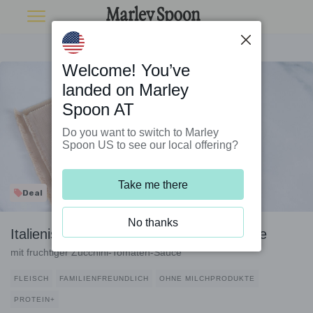
Welcome! You’ve
landed on Marley
Spoon AT
Do you want to switch to Marley
Spoon US to see our local offering?
Take me there
Deal
No thanks
Italienische Fleischbällchen auf Tagliatelle
mit fruchtiger Zucchini-Tomaten-Sauce
FLEISCH
FAMILIENFREUNDLICH
OHNE MILCHPRODUKTE
PROTEIN+