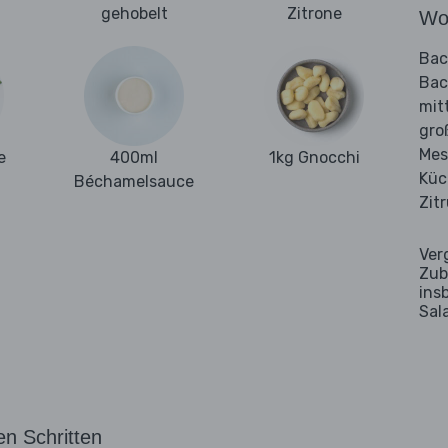
gehobelt
Zitrone
Wo
Bac
Bac
mit
gro
Mes
e
400ml
1kg Gnocchi
Küc
Béchamelsauce
Zit
Ver
Zub
ins
Sal
en Schritten