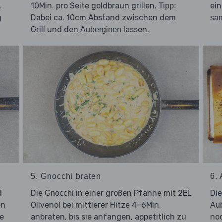
.
10Min. pro Seite goldbraun grillen.
ei
Tipp:
g
Dabei ca. 10cm Abstand zwischen dem
sam
Grill und den
lassen.
Auberginen
5. Gnocchi braten
6.
d
Die
in einer großen Pfanne mit 2EL
Di
Gnocchi
en
Olivenöl bei mittlerer Hitze 4–6Min.
Au
e
anbraten, bis sie anfangen, appetitlich zu
noc