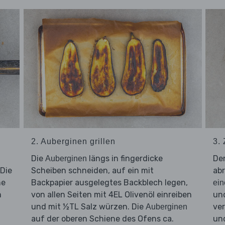
2. Auberginen grillen
3.
Die
längs in fingerdicke
De
Auberginen
 Die
Scheiben schneiden, auf ein mit
abr
ne
Backpapier ausgelegtes Backblech legen,
ein
m
von allen Seiten mit 4EL Olivenöl einreiben
un
und mit ½TL Salz würzen. Die
ve
Auberginen
auf der oberen Schiene des Ofens ca.
und