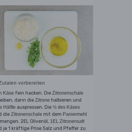
 Zutaten vorbereiten
n
fein hacken. Die
Käse
Zitronenschale
eiben, dann die
halbieren und
Zitrone
auspressen. Die
e Hälfte
½ des Käses
d die
mit dem
Zitronenschale
Paniermehl
rmengen. 2EL Olivenöl,
1EL Zitronensaft
 je 1 kräftige Prise Salz und Pfeffer zu