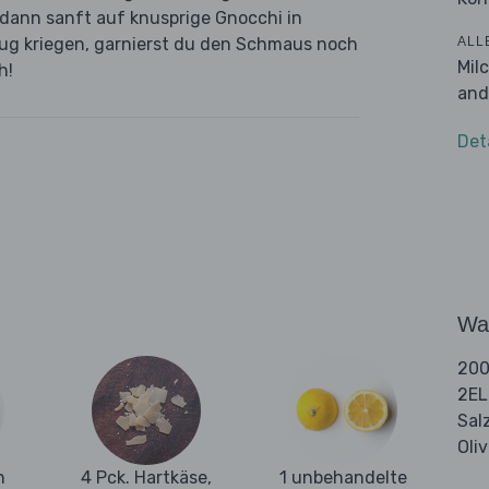
dann sanft auf knusprige Gnocchi in
ALL
nug kriegen, garnierst du den Schmaus noch
Mil
h!
and
Det
Wa
200
2EL
Sal
Oli
n
4 Pck. Hartkäse,
1 unbehandelte