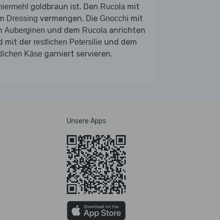
goldbraun ist. Den
mit
niermehl
Rucola
em
vermengen. Die
mit
Dressing
Gnocchi
n
und dem
anrichten
Auberginen
Rucola
d mit der
und dem
restlichen Petersilie
garniert servieren.
tlichen Käse
Unsere Apps