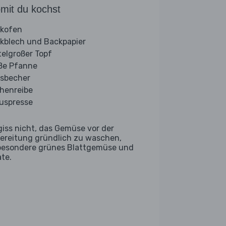
mit du kochst
kofen
kblech und Backpapier
telgroßer Topf
ße Pfanne
sbecher
henreibe
ruspresse
giss nicht, das Gemüse vor der
ereitung gründlich zu waschen,
besondere grünes Blattgemüse und
ate.