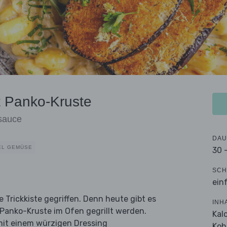
t Panko-Kruste
sauce
DAU
EL GEMÜSE
30 
SCH
ein
 Trickkiste gegriffen. Denn heute gibt es
INH
 Panko-Kruste im Ofen gegrillt werden.
Kal
 mit einem würzigen Dressing
Koh