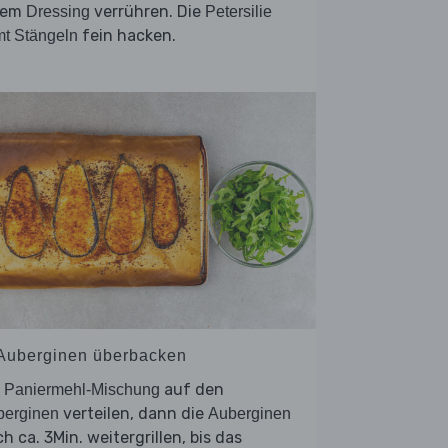
nem
verrühren. Die
Dressing
Petersilie
fein hacken.
t Stängeln
 Auberginen überbacken
e
auf den
Paniermehl-Mischung
verteilen, dann die
berginen
Auberginen
h ca. 3Min. weitergrillen, bis das