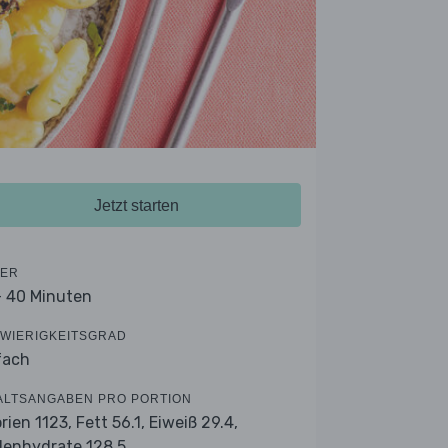
Jetzt starten
ER
- 40 Minuten
WIERIGKEITSGRAD
fach
ALTSANGABEN PRO PORTION
orien 1123,
Fett 56.1,
Eiweiß 29.4,
lenhydrate 128.5