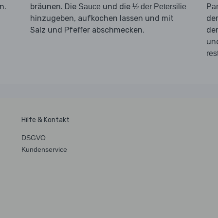
n.
bräunen. Die
und die
Sauce
½ der Petersilie
Pa
hinzugeben, aufkochen lassen und mit
d
Salz und Pfeffer abschmecken.
de
un
res
Hilfe & Kontakt
DSGVO
Kundenservice