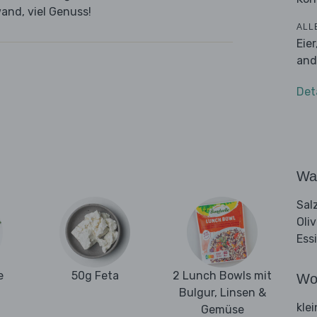
and, viel Genuss!
ALL
Eie
and
Det
Wa
Sal
Oli
Ess
e
50g Feta
2 Lunch Bowls mit
Wo
Bulgur, Linsen &
kle
Gemüse