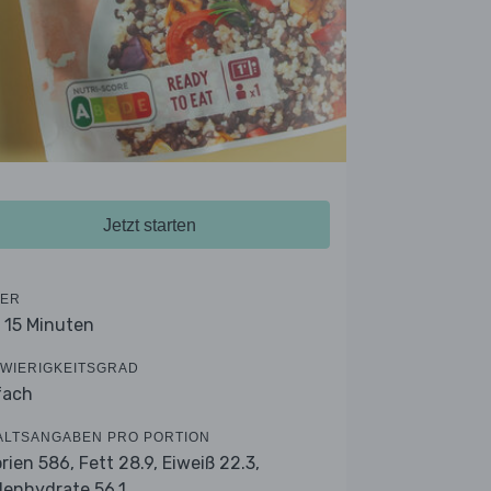
Jetzt starten
ER
- 15 Minuten
WIERIGKEITSGRAD
fach
ALTSANGABEN PRO PORTION
orien 586,
Fett 28.9,
Eiweiß 22.3,
lenhydrate 56.1