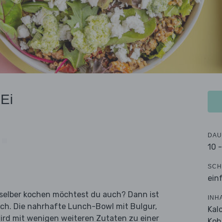
 Ei
DAU
10 
SCH
ein
n selber kochen möchtest du auch? Dann ist
INH
ich. Die nahrhafte Lunch-Bowl mit Bulgur,
Kal
ird mit wenigen weiteren Zutaten zu einer
Koh