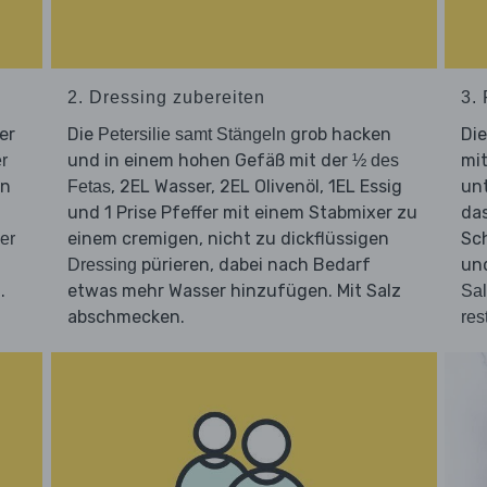
2. Dressing zubereiten
3. 
er
Die
grob hacken
Di
Petersilie samt Stängeln
und in einem hohen Gefäß mit der
mit
r
½ des
en
, 2EL Wasser, 2EL Olivenöl, 1EL Essig
un
Fetas
und 1 Prise Pfeffer mit einem Stabmixer zu
das
einem cremigen, nicht zu dickflüssigen
Sch
ier
pürieren, dabei nach Bedarf
un
Dressing
.
etwas mehr Wasser hinzufügen. Mit Salz
Sal
abschmecken.
res