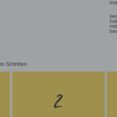
Sta
Ver
Zub
ins
Sal
en Schritten