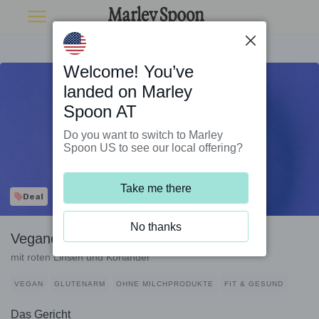
Welcome! You’ve
landed on Marley
Spoon AT
Do you want to switch to Marley
Spoon US to see our local offering?
Take me there
Deal
No thanks
Veganes Auberginen-Curry
mit roten Linsen und Koriander
VEGAN
GLUTENARM
OHNE MILCHPRODUKTE
FIT & GESUND
Das Gericht