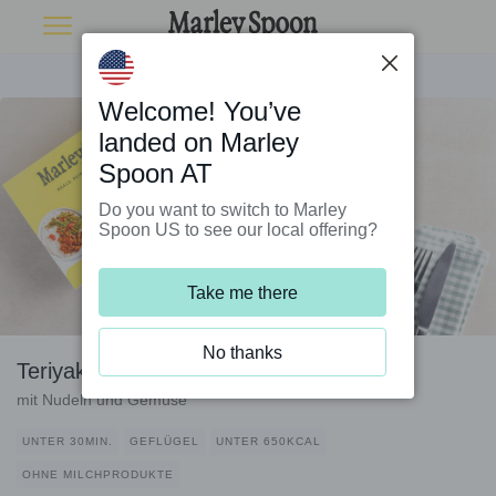
Welcome! You’ve
landed on Marley
Spoon AT
Do you want to switch to Marley
Spoon US to see our local offering?
Take me there
No thanks
Teriyaki-Hähnchen
mit Nudeln und Gemüse
UNTER 30MIN.
GEFLÜGEL
UNTER 650KCAL
OHNE MILCHPRODUKTE