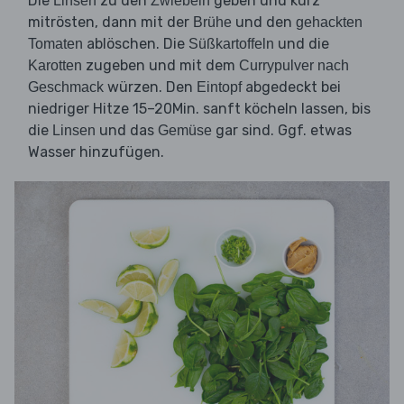
Die
zu den
geben und kurz
Linsen
Zwiebeln
mitrösten, dann mit der
und den
Brühe
gehackten
ablöschen. Die
und die
Tomaten
Süßkartoffeln
zugeben und mit dem
Karotten
Currypulver nach
würzen. Den
abgedeckt bei
Geschmack
Eintopf
niedriger Hitze 15–20Min. sanft köcheln lassen, bis
die
und das
gar sind. Ggf. etwas
Linsen
Gemüse
Wasser hinzufügen.