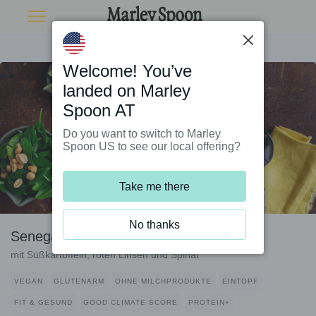
Welcome! You’ve
landed on Marley
Spoon AT
Do you want to switch to Marley
Spoon US to see our local offering?
Take me there
No thanks
Senegalesischer Erdnusseintopf
mit Süßkartoffeln, roten Linsen und Spinat
VEGAN
GLUTENARM
OHNE MILCHPRODUKTE
EINTOPF
FIT & GESUND
GOOD CLIMATE SCORE
PROTEIN+