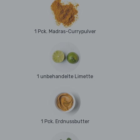
1 Pck. Madras-Currypulver
1 unbehandelte Limette
1 Pck. Erdnussbutter