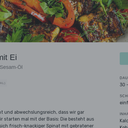
it Ei
i-Sesam-Öl
DAU
AL)
30 
SCH
ein
bunt und abwechslungsreich, dass wir gar
INH
r starten mal mit der Basis: Die besteht aus
Kal
sich frisch-knackiger Spinat mit gebratener
Koh