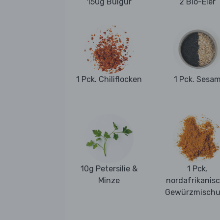
150g Bulgur
2 Bio-Eier
1 Pck. Chiliflocken
1 Pck. Sesa
10g Petersilie &
1 Pck.
Minze
nordafrikanis
Gewürzmisch