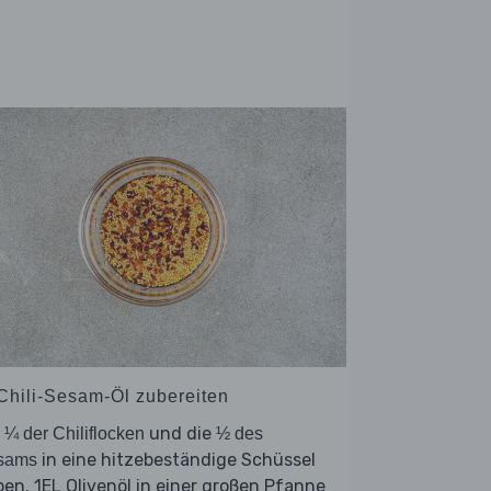
 Chili-Sesam-Öl zubereiten
.
und die
¼ der Chiliflocken
½ des
in eine hitzebeständige Schüssel
sams
en. 1EL Olivenöl in einer großen Pfanne