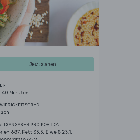
Jetzt starten
ER
- 40 Minuten
WIERIGKEITSGRAD
fach
ALTSANGABEN PRO PORTION
orien 687,
Fett 35.5,
Eiweiß 23.1,
lenhydrate 65.2