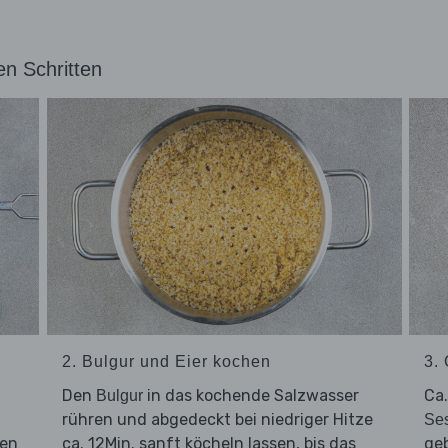
en Schritten
2. Bulgur und Eier kochen
3.
Den
in das kochende Salzwasser
Ca
Bulgur
rühren und abgedeckt bei niedriger Hitze
Se
nen
ca. 12Min. sanft köcheln lassen, bis das
geb