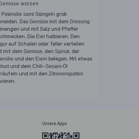
 Gemüse würzen
e
grob
Petersilie samt Stängeln
hneiden. Das
mit dem
Gemüse
Dressing
rmengen und mit Salz und Pfeffer
schmecken. Die
halbieren. Den
Eier
auf Schalen oder Teller verteilen
gur
d mit dem
, den
, der
Gemüse
Spinat
und den
belegen. Mit etwas
ersilie
Eiern
und dem
hurt
Chili--Sesam-Öl
träufeln und mit den
Zitronenspalten
vieren.
Unsere Apps