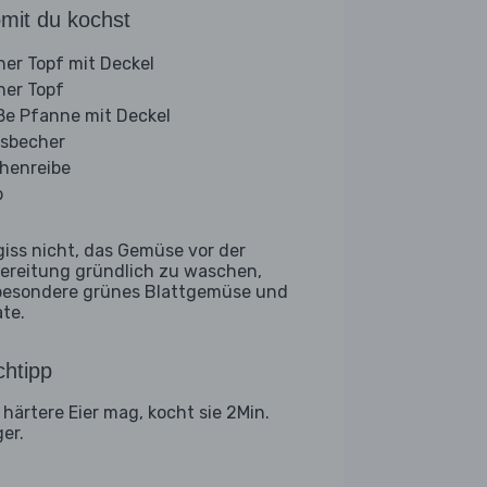
mit du kochst
iner Topf mit Deckel
iner Topf
ße Pfanne mit Deckel
sbecher
henreibe
b
giss nicht, das Gemüse vor der
ereitung gründlich zu waschen,
besondere grünes Blattgemüse und
ate.
htipp
 härtere Eier mag, kocht sie 2Min.
ger.