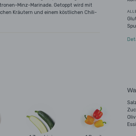
itronen-Minz-Marinade. Getoppt wird mit
ALL
schen Kräutern und einem köstlichen Chili-
Glu
Spu
Det
Wa
Sal
Zuc
Oli
Ess