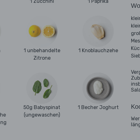
1 Zucchini
1 Paprika
Wo
kle
kle
gro
Mes
Küc
m
1 unbehandelte
1 Knoblauchzehe
Sie
Zitrone
Ver
Zub
ins
Sal
Koc
50g Babyspinat
1 Becher Joghurt
che
(ungewaschen)
Wer
ung
län