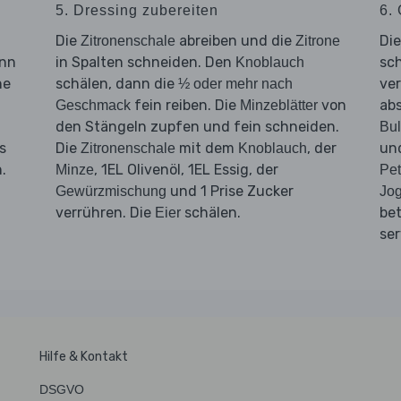
5. Dressing zubereiten
6.
Die
abreiben und die
Di
Zitronenschale
Zitrone
ann
in Spalten schneiden. Den
sc
Knoblauch
ne
schälen, dann die
ve
½ oder mehr nach
fein reiben. Die
von
ab
Geschmack
Minzeblätter
den Stängeln zupfen und fein schneiden.
Bul
s
Die
mit dem
, der
un
Zitronenschale
Knoblauch
.
, 1EL Olivenöl, 1EL Essig, der
Minze
Pet
und 1 Prise Zucker
Gewürzmischung
Jog
verrühren. Die
schälen.
be
Eier
ser
Hilfe & Kontakt
DSGVO