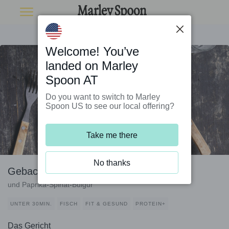
Welcome! You’ve
landed on Marley
Spoon AT
Do you want to switch to Marley
Spoon US to see our local offering?
Take me there
No thanks
Gebackener Lachs mit Joghurt
und Paprika-Spinat-Bulgur
UNTER 30MIN.
FISCH
FIT & GESUND
PROTEIN+
Das Gericht