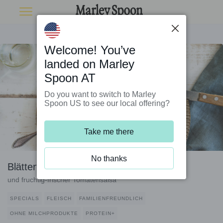
Welcome! You’ve
landed on Marley
Spoon AT
Do you want to switch to Marley
Spoon US to see our local offering?
Take me there
No thanks
Blätterteig-Empanadas mit Hackfleisch
und fruchtig-frischer Tomatensalsa
SPECIALS
FLEISCH
FAMILIENFREUNDLICH
OHNE MILCHPRODUKTE
PROTEIN+