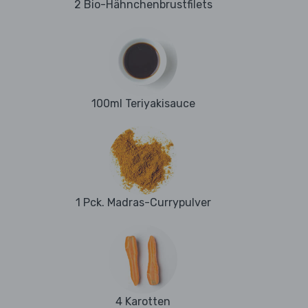
2 Bio-Hähnchenbrustfilets
100ml Teriyakisauce
1 Pck. Madras-Currypulver
4 Karotten