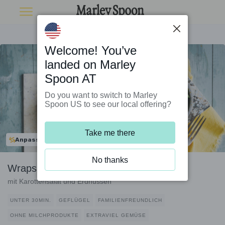
Welcome! You’ve
landed on Marley
Spoon AT
Do you want to switch to Marley
Spoon US to see our local offering?
Take me there
Anpassbar
No thanks
Wraps mit Teriyaki-Bio-Hähnchen
mit Karottensalat und Erdnüssen
UNTER 30MIN.
GEFLÜGEL
FAMILIENFREUNDLICH
OHNE MILCHPRODUKTE
EXTRAVIEL GEMÜSE