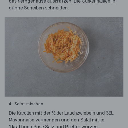
das Kerngehäuse auskratzen. Die
in
Gurkenhälften
dünne Scheiben schneiden.
4. Salat mischen
Die
mit der
und 3EL
Karotten
½ der Lauchzwiebeln
Mayonnaise vermengen und den
mit je
Salat
1 kräftigen Prise Salz und Pfeffer würzen.