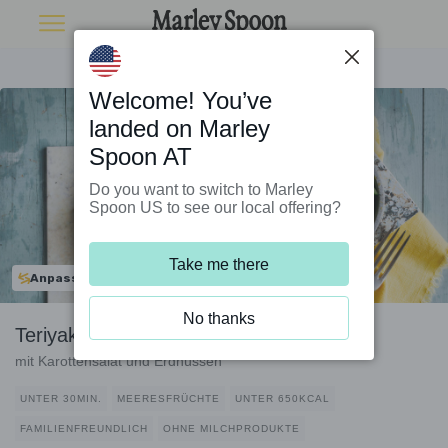
Welcome! You’ve
landed on Marley
Spoon AT
Do you want to switch to Marley
Spoon US to see our local offering?
Take me there
Anpassbar
No thanks
Teriyaki-Garnelen-Wraps
mit Karottensalat und Erdnüssen
UNTER 30MIN.
MEERESFRÜCHTE
UNTER 650KCAL
FAMILIENFREUNDLICH
OHNE MILCHPRODUKTE