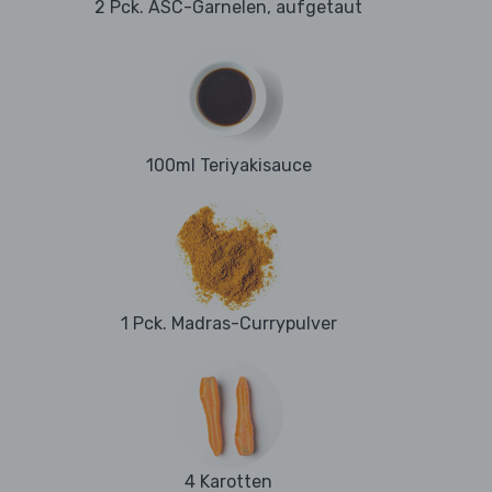
2 Pck. ASC-Garnelen, aufgetaut
100ml Teriyakisauce
1 Pck. Madras-Currypulver
4 Karotten