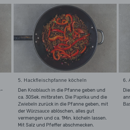
5. Hackfleischpfanne köcheln
6.
3–
Den
in die Pfanne geben und
Di
Knoblauch
ca. 30Sek. mitbraten. Die
und die
an
Paprika
zurück in die Pfanne geben, mit
Zwiebeln
Bas
der
ablöschen, alles gut
Würzsauce
vermengen und ca. 1Min. köcheln lassen.
Mit Salz und Pfeffer abschmecken.