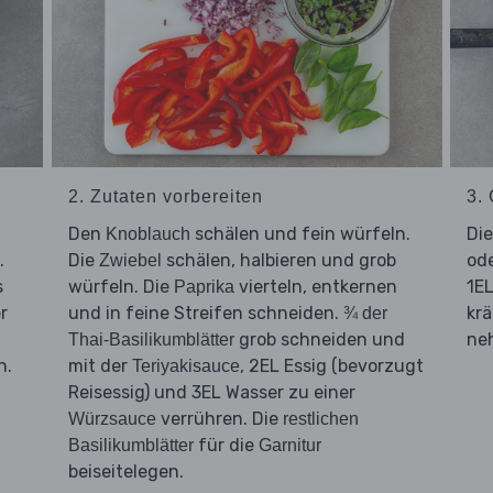
2. Zutaten vorbereiten
3.
Den
schälen und fein würfeln.
Di
Knoblauch
.
Die
schälen, halbieren und grob
ode
Zwiebel
s
würfeln. Die
vierteln, entkernen
1EL
Paprika
r
und in feine Streifen schneiden.
krä
¾ der
grob schneiden und
neh
Thai-Basilikumblätter
n.
mit der
, 2EL Essig (bevorzugt
Teriyakisauce
d
Reisessig) und 3EL Wasser zu einer
verrühren. Die
Würzsauce
restlichen
für die
Basilikumblätter
Garnitur
beiseitelegen.