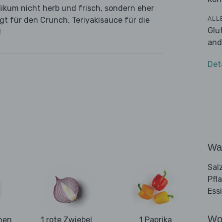
likum nicht herb und frisch, sondern eher
ALL
t für den Crunch, Teriyakisauce für die
Glu
!
and
Det
Wa
Sal
Pfl
Ess
Wo
hen
1 rote Zwiebel
1 Paprika