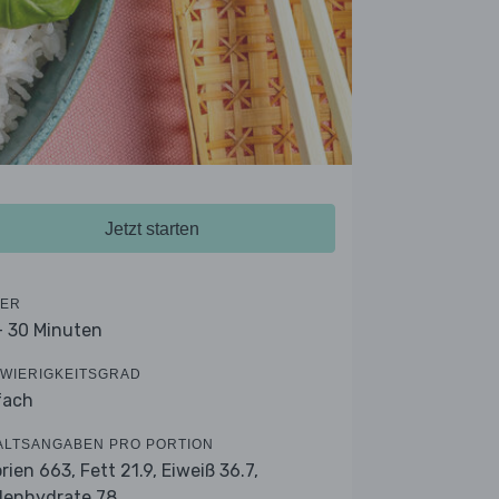
Jetzt starten
ER
- 30 Minuten
WIERIGKEITSGRAD
fach
ALTSANGABEN PRO PORTION
orien 663,
Fett 21.9,
Eiweiß 36.7,
lenhydrate 78