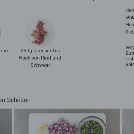
kle
Wok
Mes
Sie
Ver
auce
250g gemischtes
Zub
Hack von Rind und
ins
Sal
Schwein
en Schritten