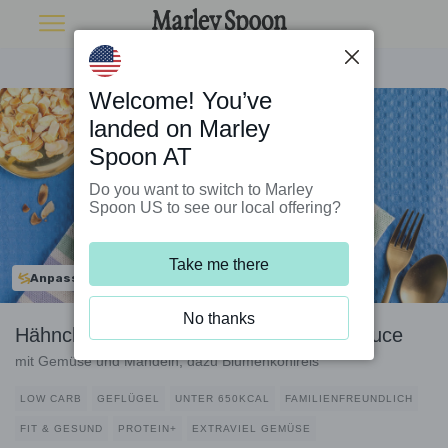
Welcome! You’ve
landed on Marley
Spoon AT
Do you want to switch to Marley
Spoon US to see our local offering?
Take me there
Anpassbar
No thanks
Hähnchen in indischer Curry-Joghurt-Sauce
mit Gemüse und Mandeln, dazu Blumenkohlreis
LOW CARB
GEFLÜGEL
UNTER 650KCAL
FAMILIENFREUNDLICH
FIT & GESUND
PROTEIN+
EXTRAVIEL GEMÜSE