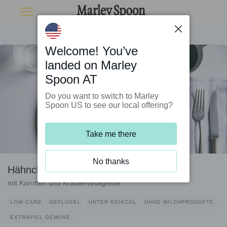
Welcome! You’ve
landed on Marley
Spoon AT
Do you want to switch to Marley
Spoon US to see our local offering?
Take me there
No thanks
Hähnchen-Fitness-Salat
mit Karotten und Kräutervinaigrette
LOW CARB
GEFLÜGEL
UNTER 650KCAL
OHNE MILCHPRODUKTE
EXTRAVIEL GEMÜSE