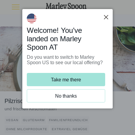
Welcome! You’ve
landed on Marley
Spoon AT
Do you want to switch to Marley
Spoon US to see our local offering?
Take me there
No thanks
Pilzrisotto mit Spinatpesto
und frischen Kirschtomaten
VEGAN
GLUTENARM
FAMILIENFREUNDLICH
OHNE MILCHPRODUKTE
EXTRAVIEL GEMÜSE