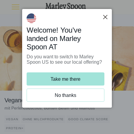
Welcome! You’ve
landed on Marley
Spoon AT
Do you want to switch to Marley
Spoon US to see our local offering?
Take me there
No thanks
Veganes Hähnchen aus dem Ofen
mit Perlencouscous, bunten Beten und Walnuss
VEGAN
OHNE MILCHPRODUKTE
GOOD CLIMATE SCORE
PROTEIN+