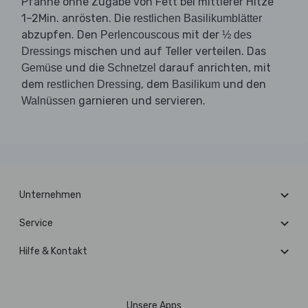
Pfanne ohne Zugabe von Fett bei mittlerer Hitze
1–2Min. anrösten. Die
restlichen Basilikumblätter
abzupfen. Den
mit der
Perlencouscous
½ des
mischen und auf Teller verteilen. Das
Dressings
und die
darauf anrichten, mit
Gemüse
Schnetzel
dem
, dem
und den
restlichen Dressing
Basilikum
garnieren und servieren.
Walnüssen
Unternehmen
Service
Hilfe & Kontakt
Unsere Apps