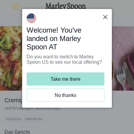
Welcome! You’ve
landed on Marley
Spoon AT
Do you want to switch to Marley
Spoon US to see our local offering?
Take me there
No thanks
Cremiger Nudelauflauf mit Brokkoli
und knusprigen Serranochips
FLEISCH
PROTEIN+
Das Gericht