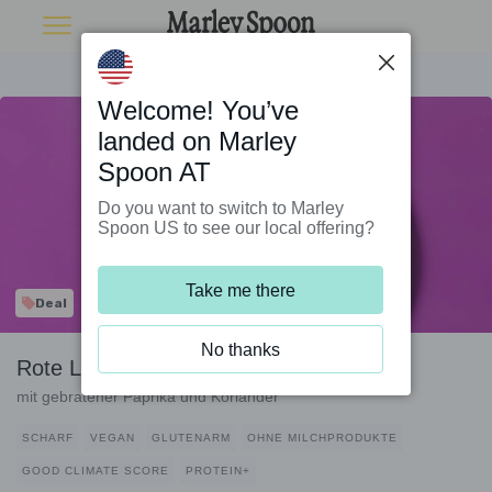
Welcome! You’ve
landed on Marley
Spoon AT
Do you want to switch to Marley
Spoon US to see our local offering?
Take me there
Deal
No thanks
Rote Linsen in Erdnuss-Kokos-Sauce
mit gebratener Paprika und Koriander
SCHARF
VEGAN
GLUTENARM
OHNE MILCHPRODUKTE
GOOD CLIMATE SCORE
PROTEIN+