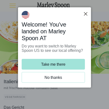
Welcome! You’ve
landed on Marley
Spoon AT
Do you want to switch to Marley
Spoon US to see our local offering?
Take me there
No thanks
Italienisches „Mac ’n’ Cheese“
mit frischem Rucola-Tomaten-Salat
VEGETARISCH
Das Gericht