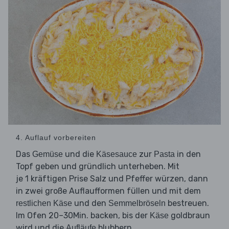
4. Auflauf vorbereiten
Das
und die
zur
in den
Gemüse
Käsesauce
Pasta
Topf geben und gründlich unterheben. Mit
je 1 kräftigen Prise Salz und Pfeffer würzen, dann
in zwei große Auflaufformen füllen und mit dem
und den
bestreuen.
restlichen Käse
Semmelbröseln
Im Ofen 20–30Min. backen, bis der
goldbraun
Käse
wird und die
blubbern.
Aufläufe