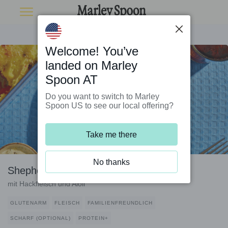
Welcome! You’ve
landed on Marley
Spoon AT
Do you want to switch to Marley
Spoon US to see our local offering?
Take me there
No thanks
Shepherd’s Pie Tex-Mex-Style
mit Hackfleisch und Aioli
GLUTENARM
FLEISCH
FAMILIENFREUNDLICH
SCHARF (OPTIONAL)
PROTEIN+