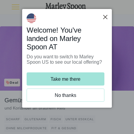
Welcome! You’ve
landed on Marley
Spoon AT
Do you want to switch to Marley
Spoon US to see our local offering?
Take me there
Deal
No thanks
Gemüsepfanne mit Alaska-Seelachs
und Koriander an braunem Reis
SCHARF
GLUTENARM
FISCH
UNTER 650KCAL
OHNE MILCHPRODUKTE
FIT & GESUND