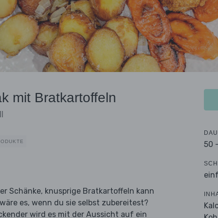
 mit Bratkartoffeln
l
DAU
RODUKTE
50 
SCH
ein
ner Schänke, knusprige Bratkartoffeln kann
INH
äre es, wenn du sie selbst zubereitest?
Kal
ckender wird es mit der Aussicht auf ein
Koh