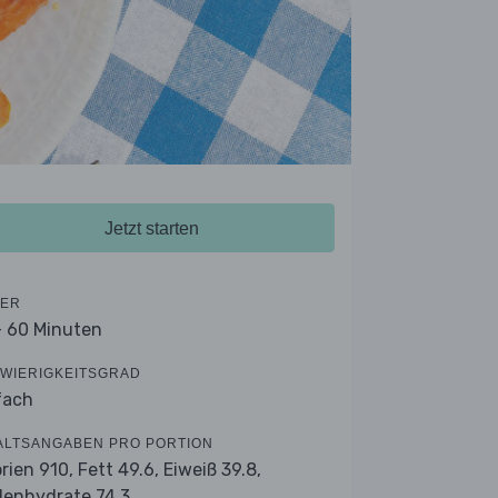
Jetzt starten
ER
- 60 Minuten
WIERIGKEITSGRAD
fach
ALTSANGABEN PRO PORTION
orien 910,
Fett 49.6,
Eiweiß 39.8,
lenhydrate 74.3