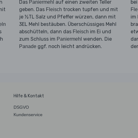
n
Das
auf einen zweiten Teller
bei
Paniermehl
mit
geben. Das
trocken tupfen und mit
Fleisch
Fle
je ½TL Salz und Pfeffer würzen, dann mit
im 
3EL Mehl bestäuben. Überschüssiges Mehl
bra
eln
s
abschütteln, dann das
im Ei und
et
Fleisch
ch
zum Schluss im
wenden. Die
da
Paniermehl
ggf. noch leicht andrücken.
d
Panade
Hilfe & Kontakt
DSGVO
Kundenservice