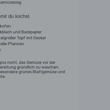
samicoessig
mit du kochst
kofen
kblech und Backpapier
telgroßer Topf mit Deckel
roße Pfannen
b
giss nicht, das Gemüse vor der
ereitung gründlich zu waschen,
besondere grünes Blattgemüse und
ate.