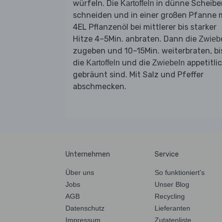
würfeln. Die
in dünne Scheibe
Kartoffeln
schneiden und in einer großen Pfanne 
4EL Pflanzenöl bei mittlerer bis starker
Hitze 4–5Min. anbraten. Dann die
Zwieb
zugeben und 10–15Min. weiterbraten, bi
die
und die
appetitli
Kartoffeln
Zwiebeln
gebräunt sind. Mit Salz und Pfeffer
abschmecken.
Unternehmen
Service
Über uns
So funktioniert’s
Jobs
Unser Blog
AGB
Recycling
Datenschutz
Lieferanten
Impressum
Zutatenliste