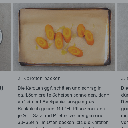
2. Karotten backen
3.
t)
Die
ggf. schälen und schräg in
Di
Karotten
ca. 1,5cm breite Scheiben schneiden, dann
dü
auf ein mit Backpapier ausgelegtes
De
Backblech geben. Mit 1EL Pflanzenöl und
gr
je ½TL Salz und Pfeffer vermengen und
mit
30–35Min. im Ofen backen, bis die
ver
Karotten