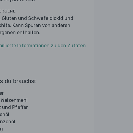
ERGENE
r, Gluten und Schwefeldioxid und
phite. Kann Spuren von anderen
ergenen enthalten.
aillierte Informationen zu den Zutaten
s du brauchst
er
 Weizenmehl
z und Pfeffer
venöl
anzenöl
ig