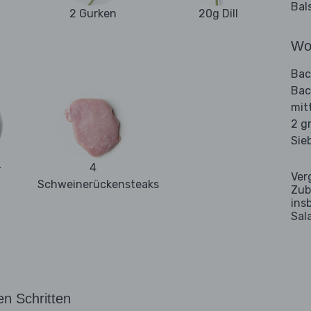
Bal
2 Gurken
20g Dill
Wo
Bac
Bac
mit
2 g
Sie
-
4
Ver
Schweinerückensteaks
Zub
ins
Sal
en Schritten