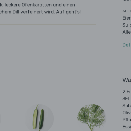
k, leckere Ofenkarotten und einen
ALL
hem Dill verfeinert wird. Auf geht’s!
Eie
Sul
All
Det
Wa
2 Ei
3EL
Sal
Oli
Pfl
Ess