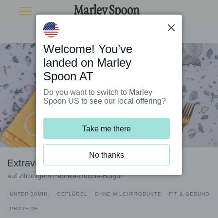
Welcome! You’ve
landed on Marley
Spoon AT
Do you want to switch to Marley
Spoon US to see our local offering?
Take me there
No thanks
Extraviel Hähnchen mit Kirschtomaten
auf zitronigem Paprika-Rucola-Bulgur
UNTER 30MIN.
GEFLÜGEL
OHNE MILCHPRODUKTE
FIT & GESUND
PROTEIN+