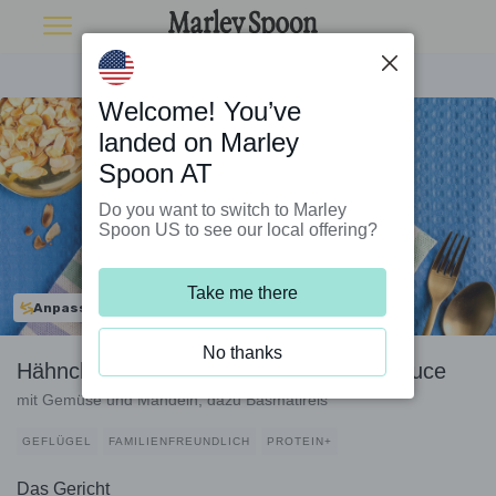
Welcome! You’ve
landed on Marley
Spoon AT
Do you want to switch to Marley
Spoon US to see our local offering?
Take me there
Anpassbar
No thanks
Hähnchen in indischer Curry-Joghurt-Sauce
mit Gemüse und Mandeln, dazu Basmatireis
GEFLÜGEL
FAMILIENFREUNDLICH
PROTEIN+
Das Gericht