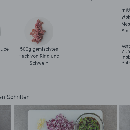
mit
Wok
Mes
Sie
Ver
auce
500g gemischtes
Zub
Hack von Rind und
ins
Sal
Schwein
en Schritten