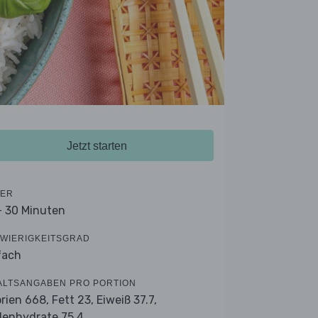
Jetzt starten
ER
- 30 Minuten
WIERIGKEITSGRAD
fach
ALTSANGABEN PRO PORTION
orien 668,
Fett 23,
Eiweiß 37.7,
lenhydrate 75.4