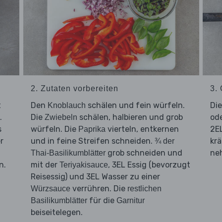
2. Zutaten vorbereiten
3.
t
Den
schälen und fein würfeln.
Di
Knoblauch
.
Die
schälen, halbieren und grob
ode
Zwiebeln
s
würfeln. Die
vierteln, entkernen
2EL
Paprika
r
und in feine Streifen schneiden.
krä
¾ der
grob schneiden und
neh
Thai-Basilikumblätter
n.
mit der
, 3EL Essig (bevorzugt
Teriyakisauce
d
Reisessig) und 3EL Wasser zu einer
verrühren. Die
Würzsauce
restlichen
für die
Basilikumblätter
Garnitur
beiseitelegen.