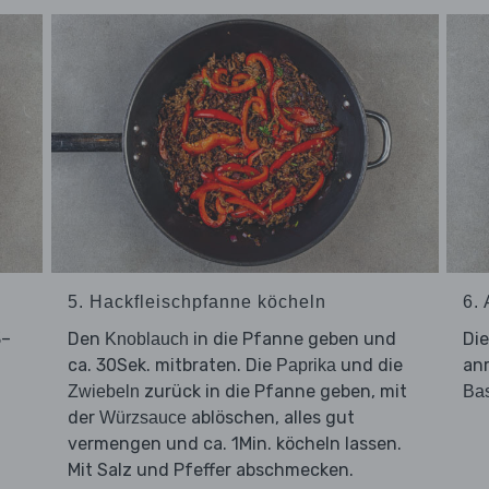
5. Hackfleischpfanne köcheln
6.
3–
Den
in die Pfanne geben und
Di
Knoblauch
ca. 30Sek. mitbraten. Die
und die
an
Paprika
zurück in die Pfanne geben, mit
Zwiebeln
Bas
der
ablöschen, alles gut
Würzsauce
vermengen und ca. 1Min. köcheln lassen.
Mit Salz und Pfeffer abschmecken.