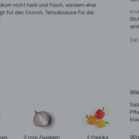
likum nicht herb und frisch, sondern eher
ALL
t für den Crunch, Teriyakisauce für die
Glu
!
and
Det
Wa
Sal
Pfl
Ess
Wo
hen
2 rote Zwiebeln
2 Paprika