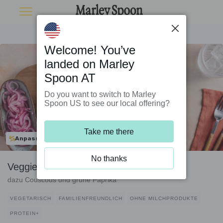
Welcome! You’ve
landed on Marley
Spoon AT
Do you want to switch to Marley
Spoon US to see our local offering?
Take me there
Anpassbar
No thanks
Veggieschnitzel mit schwarzen Bohnen
dazu Couscous und grüne Paprika
VEGETARISCH
FAMILIENFREUNDLICH
OHNE MILCHPRODUKTE
PROTEIN+