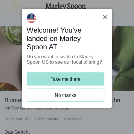
Welcome! You’ve
landed on Marley
Spoon AT
Do you want to switch to Marley
Spoon US to see our local offering?
Take me there
No thanks
Blumenkohl-Käse-Pasta mit veganem Huhn
mit Tomaten-Oliven-Pesto und Dill
VEGETARISCH
UNTER 30MIN.
PROTEIN+
Das Gericht