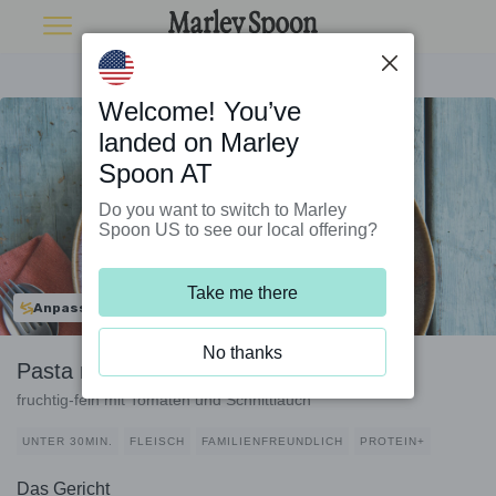
Welcome! You’ve
landed on Marley
Spoon AT
Do you want to switch to Marley
Spoon US to see our local offering?
Take me there
Anpassbar
No thanks
Pasta mit Bio-Rinderhack und Datteln
fruchtig-fein mit Tomaten und Schnittlauch
UNTER 30MIN.
FLEISCH
FAMILIENFREUNDLICH
PROTEIN+
Das Gericht