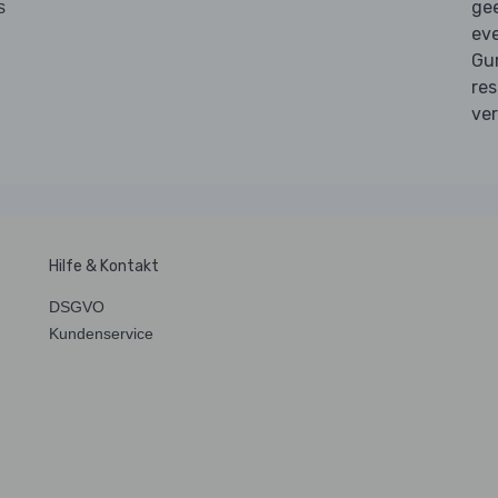
gee
s
eve
Gur
res
ve
Hilfe & Kontakt
DSGVO
Kundenservice