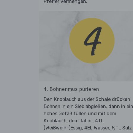
Pfeffer vermengen.
4. Bohnenmus pürieren
Den
aus der Schale drücken. 
Knoblauch
in ein Sieb abgießen, dann in ei
Bohnen
hohes Gefäß füllen und mit dem
, dem
, 4TL
Knoblauch
Tahini
(Weißwein-)Essig, 4EL Wasser, ½TL Salz