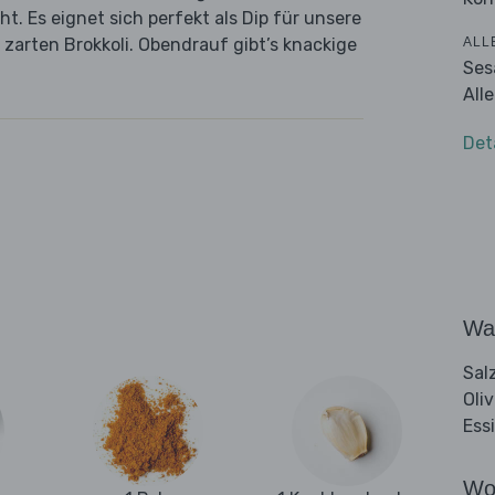
. Es eignet sich perfekt als Dip für unsere
ALL
zarten Brokkoli. Obendrauf gibt’s knackige
Ses
All
Det
Wa
Sal
Oli
Ess
Wo