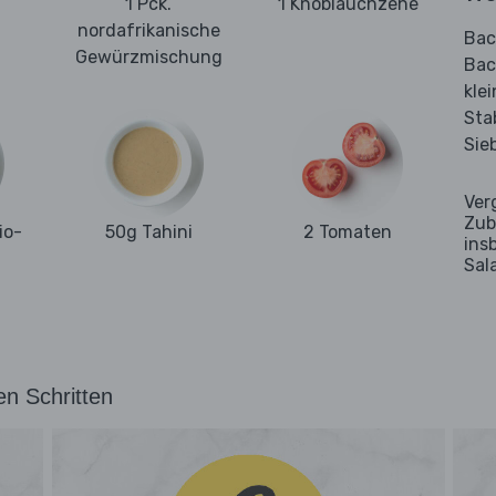
1 Pck.
1 Knoblauchzehe
nordafrikanische
Bac
Gewürzmischung
Bac
kle
Sta
Sie
Ver
Zub
io-
50g Tahini
2 Tomaten
ins
Sal
en Schritten