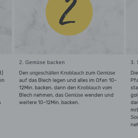
2. Gemüse backen
3.
t)
Den
zum
Di
ungeschälten Knoblauch
Gemüse
in
auf das Blech legen und alles im Ofen 10–
Pfa
12Min. backen, dann den
vom
sta
Knoblauch
Blech nehmen, das
wenden und
gol
Gemüse
n
weitere 10–12Min. backen.
da
mit
So
ne