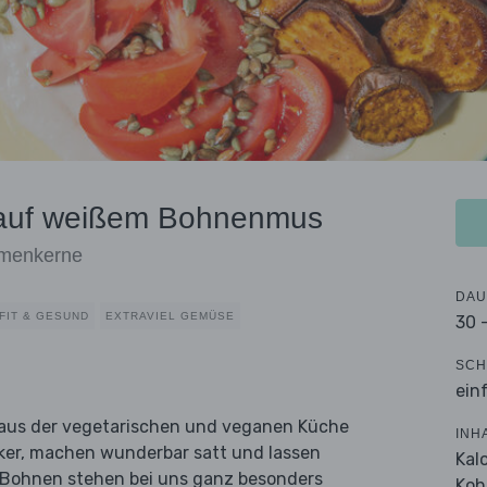
auf weißem Bohnenmus
umenkerne
DAU
FIT & GESUND
EXTRAVIEL GEMÜSE
30 
SCH
ein
 aus der vegetarischen und veganen Küche
INH
ker, machen wunderbar satt und lassen
Kal
n. Bohnen stehen bei uns ganz besonders
Koh